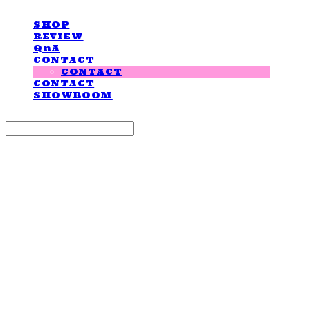
SHOP
REVIEW
QnA
CONTACT
CONTACT
CONTACT
SHOWROOM
Search
검색
Log In
로그인
Cart
장바구니
LOVE IS GIVING