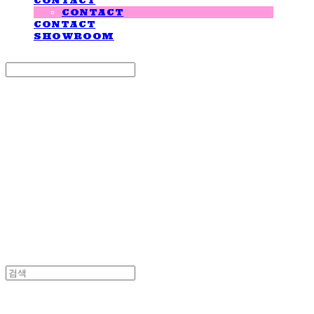
CONTACT
CONTACT
CONTACT
SHOWROOM
Search
검색
Log In
로그인
Cart
장바구니
LOVE IS GIVING
LOVE IS GIVING