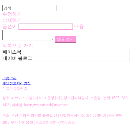
수정하기
삭제하기
글쓴이
내용
댓글 쓰기
목록으로 가기
페이스북
네이버 블로그
이용약관
개인정보처리방침
사업자정보확인
상호: 러브이즈기빙 | 대표: 조은영 | 개인정보관리책임자: 조은영 | 전화: 0507-1316-
1426 | 이메일: loveisgivingofficial@naver.com
주소: 부산 수영구 광안로 49번길 24 | 사업자등록번호:
394-01-00450
| 통신판매:
2016-부산수영-0148
| 호스팅제공자: (주)식스샵