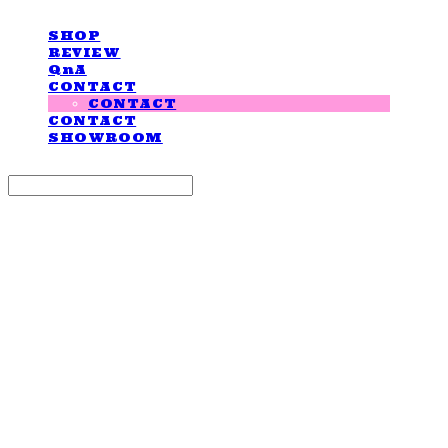
SHOP
REVIEW
QnA
CONTACT
CONTACT
CONTACT
SHOWROOM
Search
검색
Log In
로그인
Cart
장바구니
LOVE IS GIVING