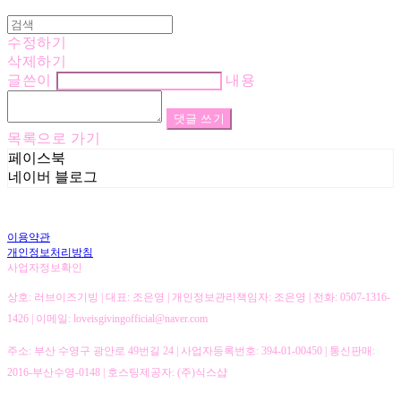
수정하기
삭제하기
글쓴이
내용
댓글 쓰기
목록으로 가기
페이스북
네이버 블로그
이용약관
개인정보처리방침
사업자정보확인
상호: 러브이즈기빙 | 대표: 조은영 | 개인정보관리책임자: 조은영 | 전화: 0507-1316-
1426 | 이메일: loveisgivingofficial@naver.com
주소: 부산 수영구 광안로 49번길 24 | 사업자등록번호:
394-01-00450
| 통신판매:
2016-부산수영-0148
| 호스팅제공자: (주)식스샵