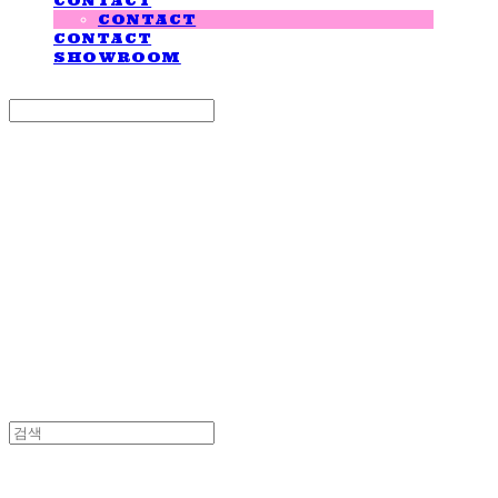
CONTACT
CONTACT
CONTACT
SHOWROOM
Search
검색
Log In
로그인
Cart
장바구니
LOVE IS GIVING
LOVE IS GIVING