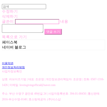
수정하기
삭제하기
글쓴이
내용
댓글 쓰기
목록으로 가기
페이스북
네이버 블로그
이용약관
개인정보처리방침
사업자정보확인
상호: 러브이즈기빙 | 대표: 조은영 | 개인정보관리책임자: 조은영 | 전화: 0507-1316-
1426 | 이메일: loveisgivingofficial@naver.com
주소: 부산 수영구 광안로 49번길 24 | 사업자등록번호:
394-01-00450
| 통신판매:
2016-부산수영-0148
| 호스팅제공자: (주)식스샵