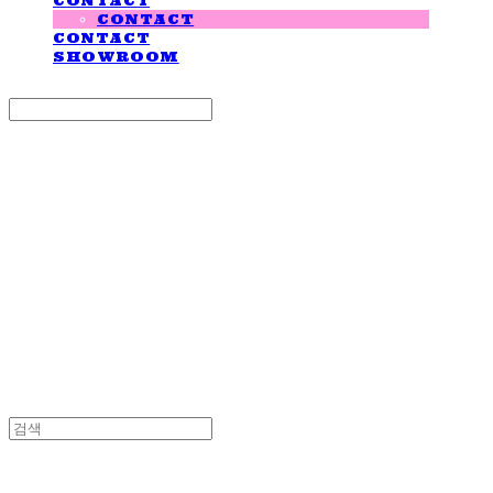
CONTACT
CONTACT
CONTACT
SHOWROOM
Search
검색
Log In
로그인
Cart
장바구니
LOVE IS GIVING
LOVE IS GIVING