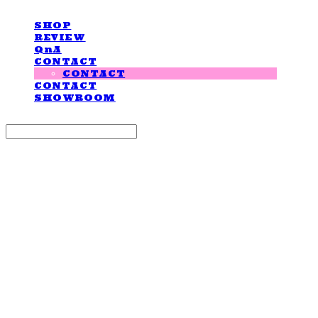
SHOP
REVIEW
QnA
CONTACT
CONTACT
CONTACT
SHOWROOM
Search
검색
Log In
로그인
Cart
장바구니
LOVE IS GIVING