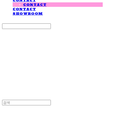
CONTACT
CONTACT
CONTACT
SHOWROOM
Search
검색
Log In
로그인
Cart
장바구니
LOVE IS GIVING
LOVE IS GIVING