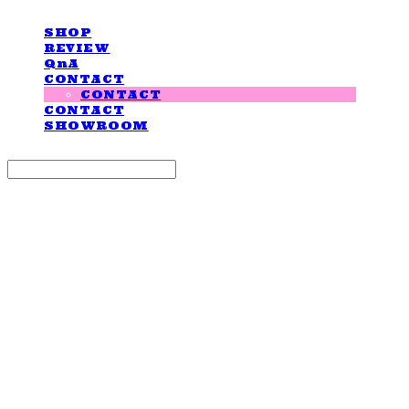
SHOP
REVIEW
QnA
CONTACT
CONTACT
CONTACT
SHOWROOM
Search
검색
Log In
로그인
Cart
장바구니
LOVE IS GIVING