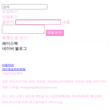
수정하기
삭제하기
글쓴이
내용
댓글 쓰기
목록으로 가기
페이스북
네이버 블로그
이용약관
개인정보처리방침
사업자정보확인
상호: 러브이즈기빙 | 대표: 조은영 | 개인정보관리책임자: 조은영 | 전화: 0507-1316-
1426 | 이메일: loveisgivingofficial@naver.com
주소: 부산 수영구 광안로 49번길 24 | 사업자등록번호:
394-01-00450
| 통신판매:
2016-부산수영-0148
| 호스팅제공자: (주)식스샵