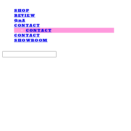
SHOP
REVIEW
QnA
CONTACT
CONTACT
CONTACT
SHOWROOM
Search
검색
Log In
로그인
Cart
장바구니
LOVE IS GIVING