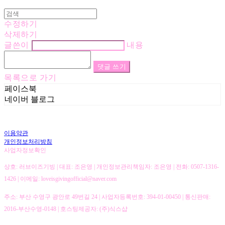
수정하기
삭제하기
글쓴이
내용
댓글 쓰기
목록으로 가기
페이스북
네이버 블로그
이용약관
개인정보처리방침
사업자정보확인
상호: 러브이즈기빙 | 대표: 조은영 | 개인정보관리책임자: 조은영 | 전화: 0507-1316-
1426 | 이메일: loveisgivingofficial@naver.com
주소: 부산 수영구 광안로 49번길 24 | 사업자등록번호:
394-01-00450
| 통신판매:
2016-부산수영-0148
| 호스팅제공자: (주)식스샵