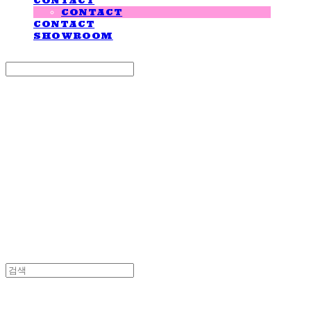
CONTACT
CONTACT
CONTACT
SHOWROOM
Search
검색
Log In
로그인
Cart
장바구니
LOVE IS GIVING
LOVE IS GIVING