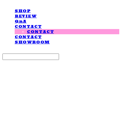
SHOP
REVIEW
QnA
CONTACT
CONTACT
CONTACT
SHOWROOM
Search
검색
Log In
로그인
Cart
장바구니
LOVE IS GIVING