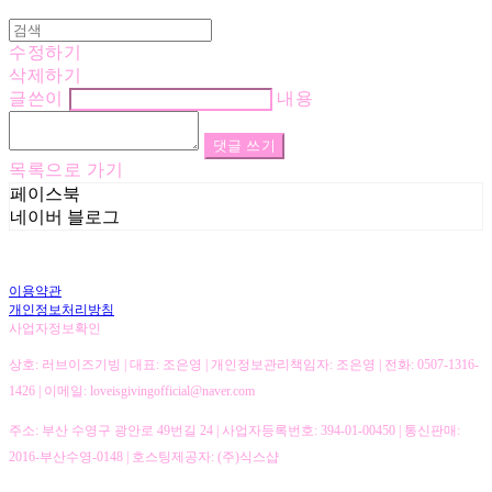
수정하기
삭제하기
글쓴이
내용
댓글 쓰기
목록으로 가기
페이스북
네이버 블로그
이용약관
개인정보처리방침
사업자정보확인
상호: 러브이즈기빙 | 대표: 조은영 | 개인정보관리책임자: 조은영 | 전화: 0507-1316-
1426 | 이메일: loveisgivingofficial@naver.com
주소: 부산 수영구 광안로 49번길 24 | 사업자등록번호:
394-01-00450
| 통신판매:
2016-부산수영-0148
| 호스팅제공자: (주)식스샵