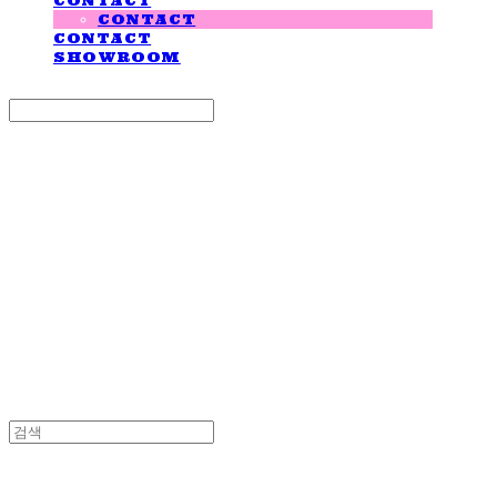
CONTACT
CONTACT
CONTACT
SHOWROOM
Search
검색
Log In
로그인
Cart
장바구니
LOVE IS GIVING
LOVE IS GIVING