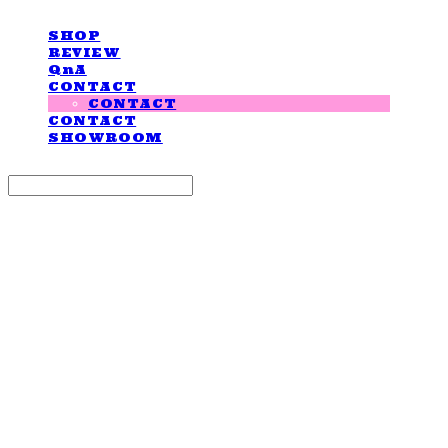
SHOP
REVIEW
QnA
CONTACT
CONTACT
CONTACT
SHOWROOM
Search
검색
Log In
로그인
Cart
장바구니
LOVE IS GIVING