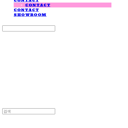
CONTACT
CONTACT
CONTACT
SHOWROOM
Search
검색
Log In
로그인
Cart
장바구니
LOVE IS GIVING
LOVE IS GIVING