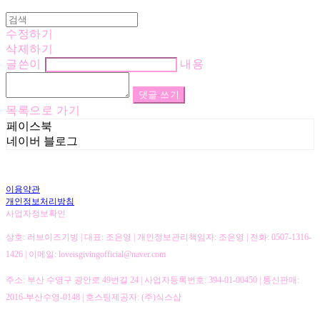
수정하기
삭제하기
글쓴이
내용
댓글 쓰기
목록으로 가기
페이스북
네이버 블로그
이용약관
개인정보처리방침
사업자정보확인
상호: 러브이즈기빙 | 대표: 조은영 | 개인정보관리책임자: 조은영 | 전화: 0507-1316-
1426 | 이메일: loveisgivingofficial@naver.com
주소: 부산 수영구 광안로 49번길 24 | 사업자등록번호:
394-01-00450
| 통신판매:
2016-부산수영-0148
| 호스팅제공자: (주)식스샵