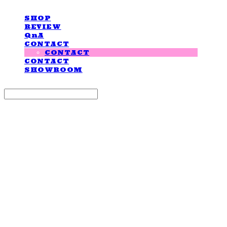
SHOP
REVIEW
QnA
CONTACT
CONTACT
CONTACT
SHOWROOM
Search
검색
Log In
로그인
Cart
장바구니
LOVE IS GIVING