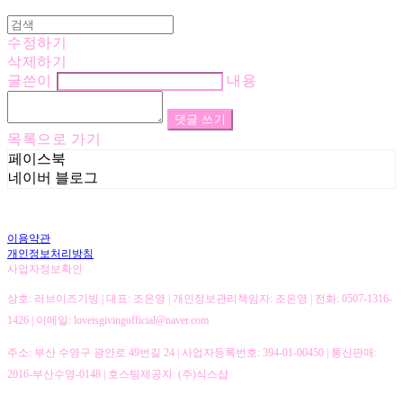
수정하기
삭제하기
글쓴이
내용
댓글 쓰기
목록으로 가기
페이스북
네이버 블로그
이용약관
개인정보처리방침
사업자정보확인
상호: 러브이즈기빙 | 대표: 조은영 | 개인정보관리책임자: 조은영 | 전화: 0507-1316-
1426 | 이메일: loveisgivingofficial@naver.com
주소: 부산 수영구 광안로 49번길 24 | 사업자등록번호:
394-01-00450
| 통신판매:
2016-부산수영-0148
| 호스팅제공자: (주)식스샵