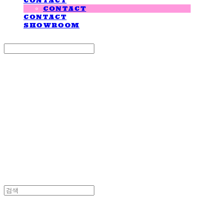
CONTACT
CONTACT
CONTACT
SHOWROOM
Search
검색
Log In
로그인
Cart
장바구니
LOVE IS GIVING
LOVE IS GIVING