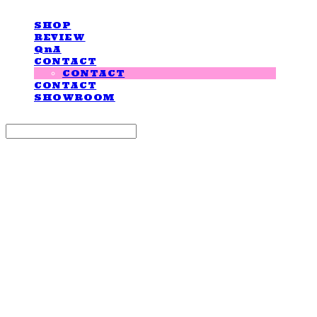
SHOP
REVIEW
QnA
CONTACT
CONTACT
CONTACT
SHOWROOM
Search
검색
Log In
로그인
Cart
장바구니
LOVE IS GIVING