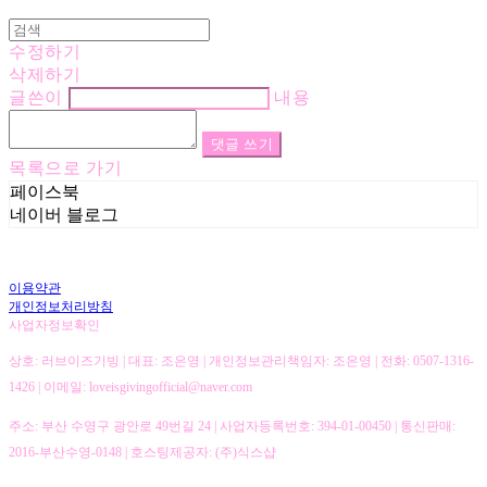
수정하기
삭제하기
글쓴이
내용
댓글 쓰기
목록으로 가기
페이스북
네이버 블로그
이용약관
개인정보처리방침
사업자정보확인
상호: 러브이즈기빙 | 대표: 조은영 | 개인정보관리책임자: 조은영 | 전화: 0507-1316-
1426 | 이메일: loveisgivingofficial@naver.com
주소: 부산 수영구 광안로 49번길 24 | 사업자등록번호:
394-01-00450
| 통신판매:
2016-부산수영-0148
| 호스팅제공자: (주)식스샵