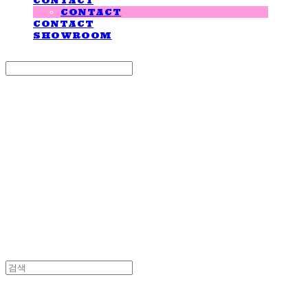
CONTACT
CONTACT
CONTACT
SHOWROOM
Search
검색
Log In
로그인
Cart
장바구니
LOVE IS GIVING
LOVE IS GIVING