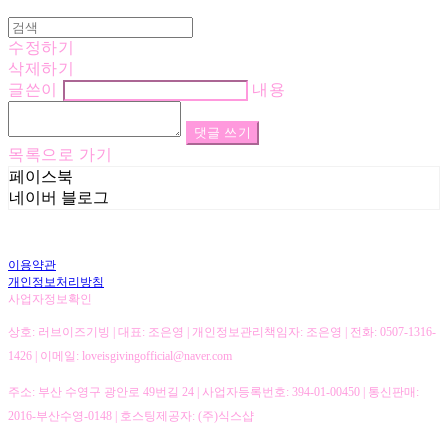
수정하기
삭제하기
글쓴이
내용
댓글 쓰기
목록으로 가기
페이스북
네이버 블로그
이용약관
개인정보처리방침
사업자정보확인
상호: 러브이즈기빙 | 대표: 조은영 | 개인정보관리책임자: 조은영 | 전화: 0507-1316-
1426 | 이메일: loveisgivingofficial@naver.com
주소: 부산 수영구 광안로 49번길 24 | 사업자등록번호:
394-01-00450
| 통신판매:
2016-부산수영-0148
| 호스팅제공자: (주)식스샵