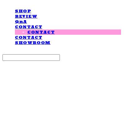
SHOP
REVIEW
QnA
CONTACT
CONTACT
CONTACT
SHOWROOM
Search
검색
Log In
로그인
Cart
장바구니
LOVE IS GIVING