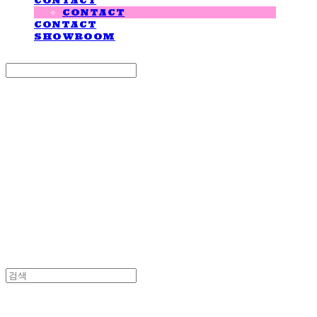
CONTACT
CONTACT
CONTACT
SHOWROOM
Search
검색
Log In
로그인
Cart
장바구니
LOVE IS GIVING
LOVE IS GIVING