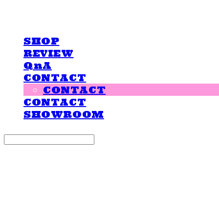
LOVE IS GIVING
SHOP
REVIEW
QnA
CONTACT
CONTACT
CONTACT
SHOWROOM
Search
검색
Log In
로그인
Cart
장바구니