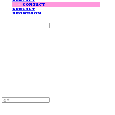
CONTACT
CONTACT
CONTACT
SHOWROOM
Search
검색
Log In
로그인
Cart
장바구니
LOVE IS GIVING
LOVE IS GIVING