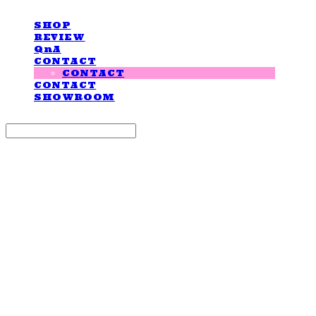
SHOP
REVIEW
QnA
CONTACT
CONTACT
CONTACT
SHOWROOM
Search
검색
Log In
로그인
Cart
장바구니
LOVE IS GIVING