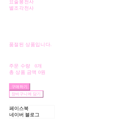
요술봉천사
별조각천사
품절된 상품입니다.
주문 수량
0개
총 상품 금액
0원
구매하기
장바구니에 담기
페이스북
네이버 블로그