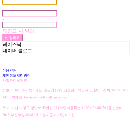
-
-
재입고 시 알림
신청하기
페이스북
네이버 블로그
이용약관
개인정보처리방침
사업자정보확인
상호: 러브이즈기빙 | 대표: 조은영 | 개인정보관리책임자: 조은영 | 전화: 0507-1316-
1426 | 이메일: loveisgivingofficial@naver.com
주소: 부산 수영구 광안로 49번길 24 | 사업자등록번호:
394-01-00450
| 통신판매:
2016-부산수영-0148
| 호스팅제공자: (주)식스샵