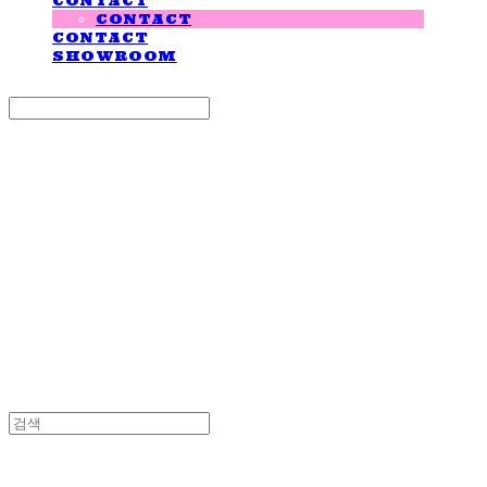
CONTACT
CONTACT
CONTACT
SHOWROOM
Search
검색
Log In
로그인
Cart
장바구니
LOVE IS GIVING
LOVE IS GIVING