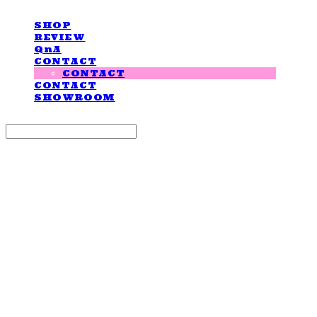
SHOP
REVIEW
QnA
CONTACT
CONTACT
CONTACT
SHOWROOM
Search
검색
Log In
로그인
Cart
장바구니
LOVE IS GIVING