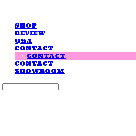
LOVE IS GIVING
SHOP
REVIEW
QnA
CONTACT
CONTACT
CONTACT
SHOWROOM
Search
검색
Log In
로그인
Cart
장바구니