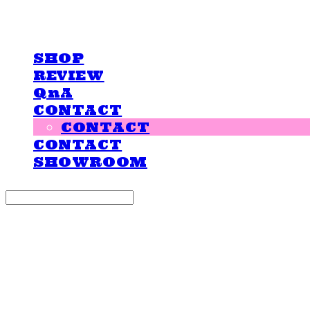
LOVE IS GIVING
SHOP
REVIEW
QnA
CONTACT
CONTACT
CONTACT
SHOWROOM
Search
검색
Log In
로그인
Cart
장바구니