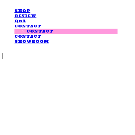
SHOP
REVIEW
QnA
CONTACT
CONTACT
CONTACT
SHOWROOM
Search
검색
Log In
로그인
Cart
장바구니
LOVE IS GIVING