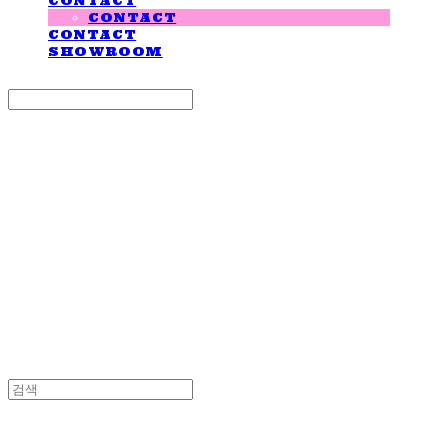
CONTACT
CONTACT
CONTACT
SHOWROOM
Search
검색
Log In
로그인
Cart
장바구니
LOVE IS GIVING
LOVE IS GIVING