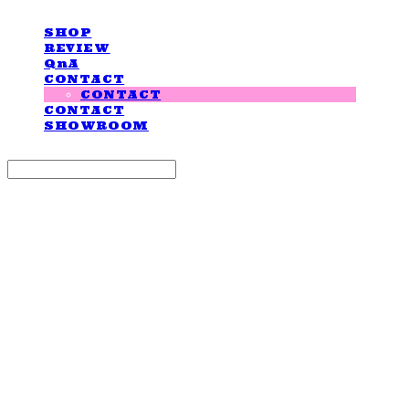
SHOP
REVIEW
QnA
CONTACT
CONTACT
CONTACT
SHOWROOM
Search
검색
Log In
로그인
Cart
장바구니
LOVE IS GIVING