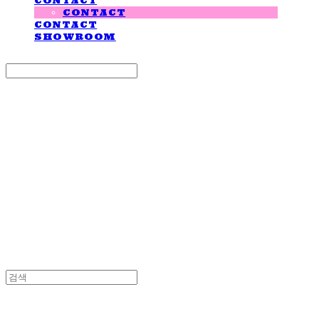
CONTACT
CONTACT
CONTACT
SHOWROOM
Search
검색
Log In
로그인
Cart
장바구니
LOVE IS GIVING
LOVE IS GIVING