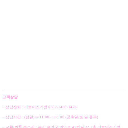
고객상담
– 상담전화 : 러브이즈기빙 0507-1403
-1426
– 상담시간 : (평일)am11:00~pm6:00 (공휴일/토,일 휴무)
– 교환/반품 주소지 : 부산 수영구 광안로 45번길 22 1층 러브이즈기빙