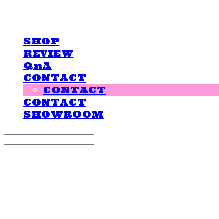
LOVE IS GIVING
SHOP
REVIEW
QnA
CONTACT
CONTACT
CONTACT
SHOWROOM
Search
검색
Log In
로그인
Cart
장바구니