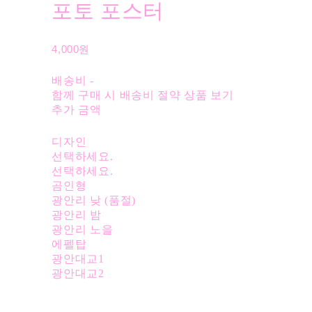
포토 포스터
4,000원
배송비
-
함께 구매 시 배송비 절약 상품 보기
추가 금액
디자인
선택하세요.
선택하세요.
곰인형
광안리 낮 (품절)
광안리 밤
광안리 노을
에펠탑
광안대교1
광안대교2