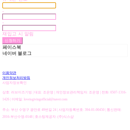
-
-
재입고 시 알림
신청하기
페이스북
네이버 블로그
이용약관
개인정보처리방침
사업자정보확인
상호: 러브이즈기빙 | 대표: 조은영 | 개인정보관리책임자: 조은영 | 전화: 0507-1316-
1426 | 이메일: loveisgivingofficial@naver.com
주소: 부산 수영구 광안로 49번길 24 | 사업자등록번호:
394-01-00450
| 통신판매:
2016-부산수영-0148
| 호스팅제공자: (주)식스샵