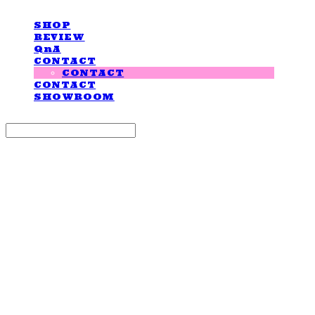
SHOP
REVIEW
QnA
CONTACT
CONTACT
CONTACT
SHOWROOM
Search
검색
Log In
로그인
Cart
장바구니
LOVE IS GIVING