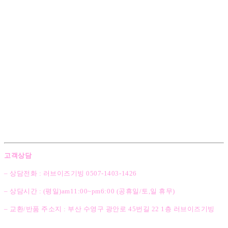
고객상담
– 상담전화 : 러브이즈기빙 0507-1403
-1426
– 상담시간 : (평일)am11:00~pm6:00 (공휴일/토,일 휴무)
– 교환/반품 주소지 : 부산 수영구 광안로 45번길 22 1층 러브이즈기빙