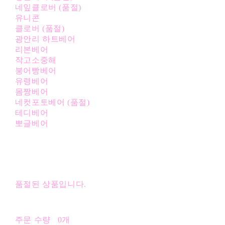
네잎클로버 (품절)
유니콘
클로버 (품절)
광안리 하트베어
리본베어
작고소중해
붕어빵베어
유령베어
몸짱베어
네컷포토베어 (품절)
테디베어
뽀글베어
품절된 상품입니다.
주문 수량
0개