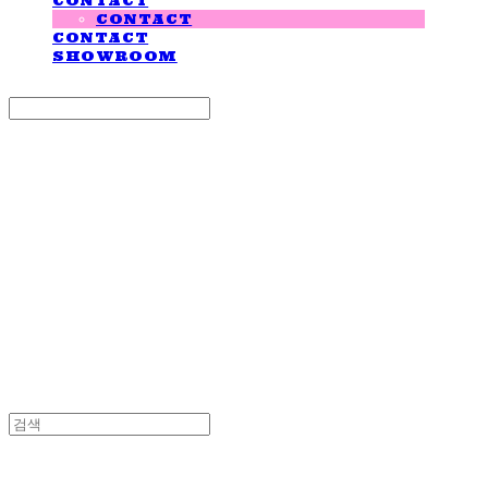
CONTACT
CONTACT
CONTACT
SHOWROOM
Search
검색
Log In
로그인
Cart
장바구니
LOVE IS GIVING
LOVE IS GIVING