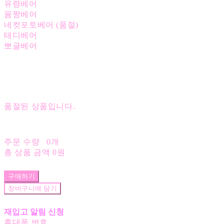
유령베어
몸짱베어
네컷포토베어 (품절)
테디베어
뽀글베어
품절된 상품입니다.
주문 수량
0개
총 상품 금액
0원
구매하기
장바구니에 담기
재입고 알림 신청
휴대폰 번호