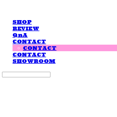
LOVE IS GIVING
SHOP
REVIEW
QnA
CONTACT
CONTACT
CONTACT
SHOWROOM
Search
검색
Log In
로그인
Cart
장바구니