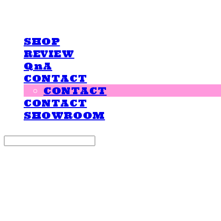
LOVE IS GIVING
SHOP
REVIEW
QnA
CONTACT
CONTACT
CONTACT
SHOWROOM
Search
검색
Log In
로그인
Cart
장바구니