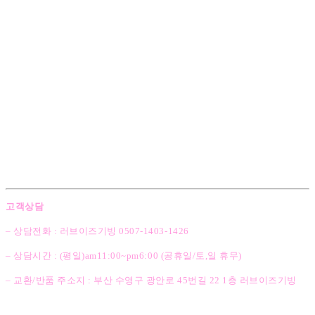
고객상담
– 상담전화 : 러브이즈기빙 0507-1403
-1426
– 상담시간 : (평일)am11:00~pm6:00 (공휴일/토,일 휴무)
– 교환/반품 주소지 : 부산 수영구 광안로 45번길 22 1층 러브이즈기빙