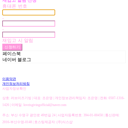
재입고 알림 신청
휴대폰 번호
-
-
재입고 시 알림
신청하기
페이스북
네이버 블로그
이용약관
개인정보처리방침
사업자정보확인
상호: 러브이즈기빙 | 대표: 조은영 | 개인정보관리책임자: 조은영 | 전화: 0507-1316-
1426 | 이메일: loveisgivingofficial@naver.com
주소: 부산 수영구 광안로 49번길 24 | 사업자등록번호:
394-01-00450
| 통신판매:
2016-부산수영-0148
| 호스팅제공자: (주)식스샵