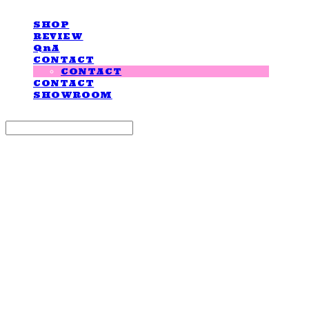
SHOP
REVIEW
QnA
CONTACT
CONTACT
CONTACT
SHOWROOM
Search
검색
Log In
로그인
Cart
장바구니
LOVE IS GIVING