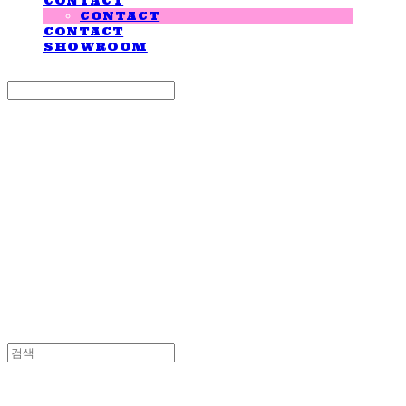
CONTACT
CONTACT
CONTACT
SHOWROOM
Search
검색
Log In
로그인
Cart
장바구니
LOVE IS GIVING
LOVE IS GIVING