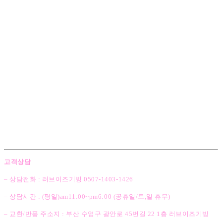
고객상담
– 상담전화 : 러브이즈기빙 0507-1403
-1426
– 상담시간 : (평일)am11:00~pm6:00 (공휴일/토,일 휴무)
– 교환/반품 주소지 : 부산 수영구 광안로 45번길 22 1층 러브이즈기빙