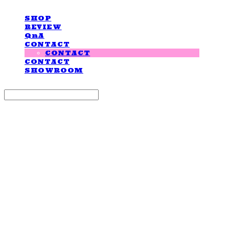
SHOP
REVIEW
QnA
CONTACT
CONTACT
CONTACT
SHOWROOM
Search
검색
Log In
로그인
Cart
장바구니
LOVE IS GIVING