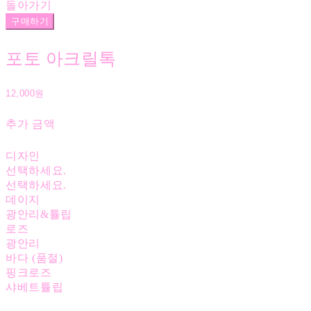
돌아가기
구매하기
포토 아크릴톡
12,000원
추가 금액
디자인
선택하세요.
선택하세요.
데이지
광안리&튤립
로즈
광안리
바다 (품절)
핑크로즈
샤베트튤립