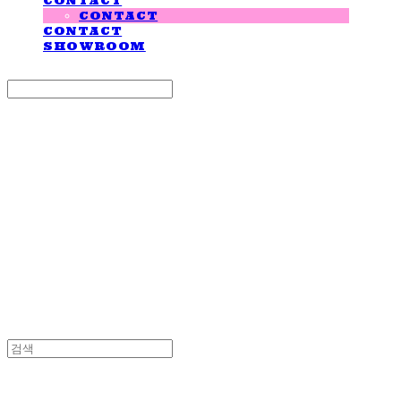
CONTACT
CONTACT
CONTACT
SHOWROOM
Search
검색
Log In
로그인
Cart
장바구니
LOVE IS GIVING
LOVE IS GIVING