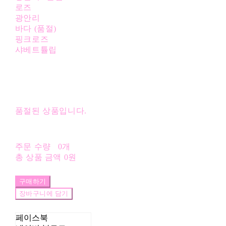
로즈
광안리
바다 (품절)
핑크로즈
샤베트튤립
품절된 상품입니다.
주문 수량
0개
총 상품 금액
0원
구매하기
장바구니에 담기
페이스북